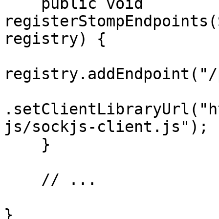
    public void 
registerStompEndpoints(
registry) {

registry.addEndpoint("/
.setClientLibraryUrl("h
js/sockjs-client.js");

    }

    // ...

}
