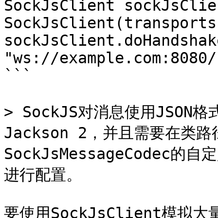
SockJsClient sockJsClie
SockJsClient(transports)
sockJsClient.doHandshak
"ws://example.com:8080/
```

> SockJS对消息使用JSO
Jackson 2，并且需要在
SockJsMessageCodec的
进行配置。

要使用SockJsClient模