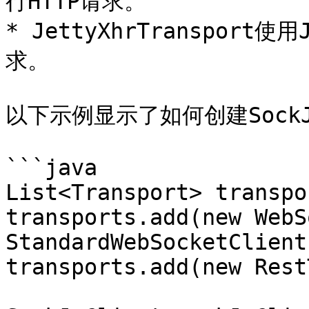
行HTTP请求。

* JettyXhrTransport使用
求。

以下示例显示了如何创建SockJ
```java

List<Transport> transpo
transports.add(new WebS
StandardWebSocketClient
transports.add(new Rest