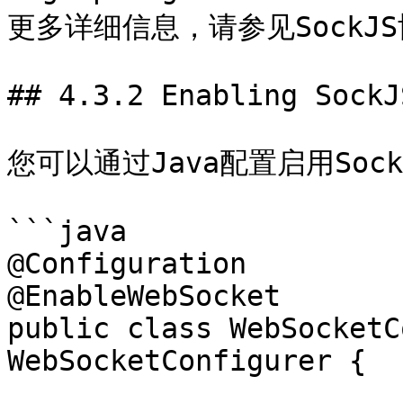
更多详细信息，请参见SockJS
## 4.3.2 Enabling SockJS
您可以通过Java配置启用Soc
```java

@Configuration

@EnableWebSocket

public class WebSocketC
WebSocketConfigurer {
