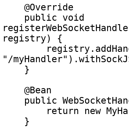
    @Override

    public void 
registerWebSocketHandle
registry) {

        registry.addHandler(myHandler(), 
"/myHandler").withSockJS
    }

    @Bean

    public WebSocketHandler myHandler() {

        return new MyHandler();

    }
