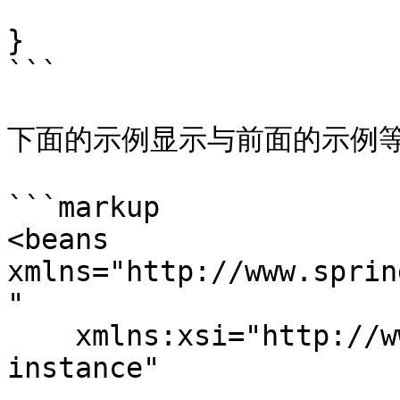
}

```

下面的示例显示与前面的示例等效
```markup

<beans 
xmlns="http://www.sprin
"

    xmlns:xsi="http://www.w3.org/2001/XMLSchema-
instance"
