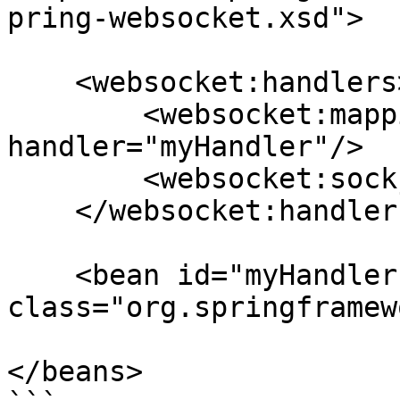
pring-websocket.xsd">

    <websocket:handlers>

        <websocket:mapping path="/myHandler" 
handler="myHandler"/>

        <websocket:sockjs/>

    </websocket:handlers>

    <bean id="myHandler" 
class="org.springframew
</beans>
