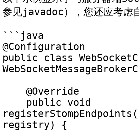
参见javadoc），您还应考虑
```java

@Configuration

public class WebSocketC
WebSocketMessageBrokerC
    @Override

    public void 
registerStompEndpoints(
registry) {
