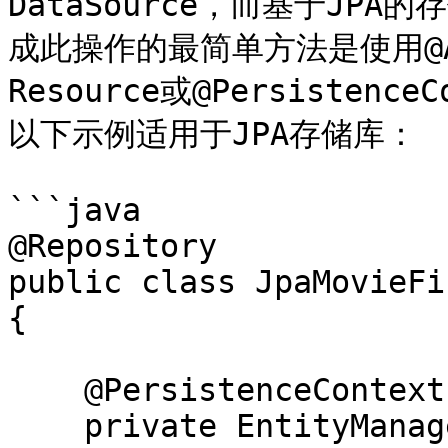
DataSource，而基于JPA的
成此操作的最简单方法是使用@Auto
Resource或@Persisten
以下示例适用于JPA存储库：

```java

@Repository

public class JpaMovieFi
{

    @PersistenceContext

    private EntityManager entityManager;
