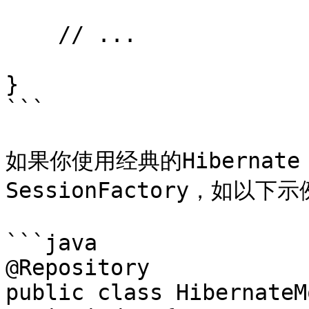
    // ...

}

```

如果你使用经典的Hibernate
SessionFactory，如以下示
```java

@Repository

public class HibernateM