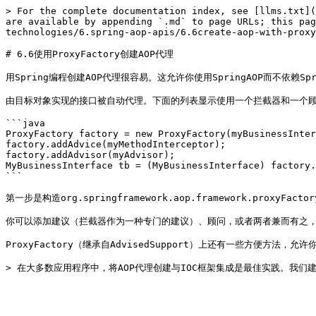
> For the complete documentation index, see [llms.txt](
are available by appending `.md` to page URLs; this pag
technologies/6.spring-aop-apis/6.6create-aop-with-proxy
# 6.6使用ProxyFactory创建AOP代理

用Spring编程创建AOP代理很容易。这允许你使用SpringAOP而不依赖Spri
由目标对象实现的接口被自动代理。下面的列表显示使用一个拦截器和一个顾
```java

ProxyFactory factory = new ProxyFactory(myBusinessInter
factory.addAdvice(myMethodInterceptor);

factory.addAdvisor(myAdvisor);

MyBusinessInterface tb = (MyBusinessInterface) factory.
```

第一步是构造org.springframework.aop.framework.p
你可以添加建议（拦截器作为一种专门的建议）、顾问，或者两者兼而有之，并在代理工
ProxyFactory（继承自AdvisedSupport）上还有一些方便方法，允许你添加